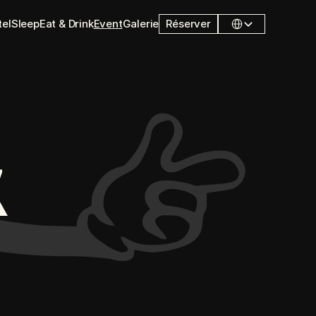
Select Language
tel
Sleep
Eat & Drink
Event
Galerie
Réserver
 